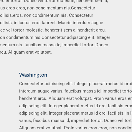
diet tortor. Donec vel tortor molestie, hendrerit sem a,
arius eros eros, non condimentum nis.Consectetur
 facilisis.eros, non condimentum nis. Consectetur
acilisis, in luctus eros laoreet. Mauris interdum augue
ec vel tortor molestie, hendrerit sem a, hendrerit arcu.
 non condimentum nis.Consectetur adipiscing elit. Integer
dimentum nis. faucibus massa id, imperdiet tortor. Donec
arcu. Aliquam erat volutpat.
Washington
Consectetur adipiscing elit. Integer placerat metus id orci 
interdum augue varius, faucibus massa id, imperdiet tortor
hendrerit arcu. Aliquam erat volutpat. Proin varius eros
adipiscing elit. Integer placerat metus id orci facilisis.
adipiscing elit. Integer placerat metus id orci facilisis, i
varius, faucibus massa id, imperdiet tortor. Donec vel tort
Aliquam erat volutpat. Proin varius eros eros, non condim