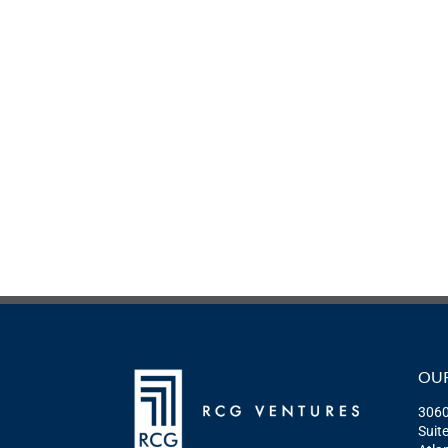
OUR
3060
Suit