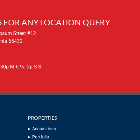
 FOR ANY LOCATION QUERY
Ipsum Street #12
rnia 65432
:30p M-F, 9a-2p S-S
PROPERTIES
Acquisitions
Portfolio