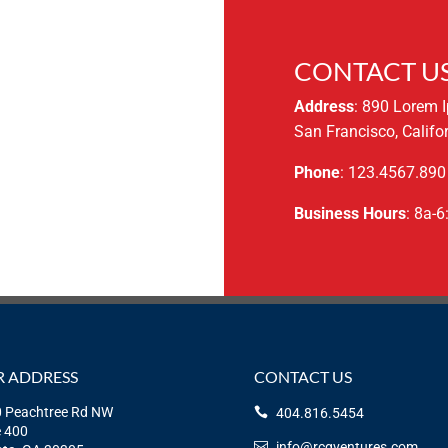
CONTACT US
Address
: 890 Lorem 
San Francisco, Califo
Phone
: 123.4567.890
Business Hours
: 8a-6
 ADDRESS
CONTACT US
 Peachtree Rd NW
404.816.5454
e 400
info@rcgventures.com